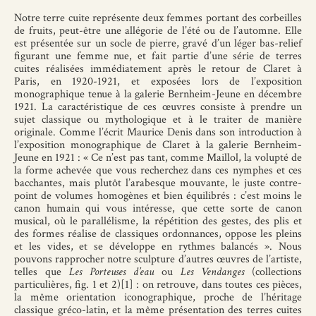
Notre terre cuite représente deux femmes portant des corbeilles
de fruits, peut-être une allégorie de l’été ou de l’automne. Elle
est présentée sur un socle de pierre, gravé d’un léger bas-relief
figurant une femme nue, et fait partie d’une série de terres
cuites réalisées immédiatement après le retour de Claret à
Paris, en 1920-1921, et exposées lors de l’exposition
monographique tenue à la galerie Bernheim-Jeune en décembre
1921. La caractéristique de ces œuvres consiste à prendre un
sujet classique ou mythologique et à le traiter de manière
originale. Comme l’écrit Maurice Denis dans son introduction à
l’exposition monographique de Claret à la galerie Bernheim-
Jeune en 1921 : « Ce n’est pas tant, comme Maillol, la volupté de
la forme achevée que vous recherchez dans ces nymphes et ces
bacchantes, mais plutôt l’arabesque mouvante, le juste contre-
point de volumes homogènes et bien équilibrés : c’est moins le
canon humain qui vous intéresse, que cette sorte de canon
musical, où le parallélisme, la répétition des gestes, des plis et
des formes réalise de classiques ordonnances, oppose les pleins
et les vides, et se développe en rythmes balancés ». Nous
pouvons rapprocher notre sculpture d’autres œuvres de l’artiste,
telles que
Les Porteuses d’eau
ou
Les Vendanges
(collections
particulières, fig. 1 et 2)[1] : on retrouve, dans toutes ces pièces,
la même orientation iconographique, proche de l’héritage
classique gréco-latin, et la même présentation des terres cuites