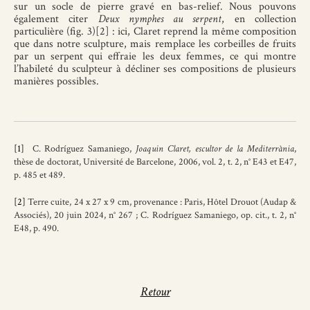
sur un socle de pierre gravé en bas-relief. Nous pouvons
également citer
Deux nymphes au serpent
, en collection
particulière (fig. 3)[2] : ici, Claret reprend la même composition
que dans notre sculpture, mais remplace les corbeilles de fruits
par un serpent qui effraie les deux femmes, ce qui montre
l’habileté du sculpteur à décliner ses compositions de plusieurs
manières possibles.
[1]
C. Rodríguez Samaniego,
Joaquin Claret, escultor de la Mediterrània
,
thèse de doctorat, Université de Barcelone, 2006, vol. 2, t. 2, n° E43 et E47,
p. 485 et 489.
[2]
Terre cuite, 24 x 27 x 9 cm, provenance : Paris, Hôtel Drouot (Audap &
Associés), 20 juin 2024, n° 267 ; C. Rodríguez Samaniego, op. cit., t. 2, n°
E48, p. 490.
Retour