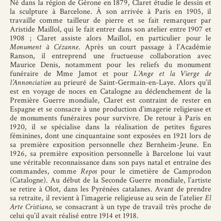
Né dans la région de Gérone en 1879, Claret étudie le dessin et
la sculpture à Barcelone. À son arrivée à Paris en 1905, il
travaille comme tailleur de pierre et se fait remarquer par
Aristide Maillol, qui le fait entrer dans son atelier entre 1907 et
1908 ; Claret assiste alors Maillol, en particulier pour le
Monument à Cézanne
. Après un court passage à l’Académie
Ranson, il entreprend une fructueuse collaboration avec
Maurice Denis, notamment pour les reliefs du monument
funéraire de Mme Jamot et pour
L’Ange et la Vierge de
l’Annonciation
au prieuré de Saint-Germain-en-Laye. Alors qu’il
est en voyage de noces en Catalogne au déclenchement de la
Première Guerre mondiale, Claret est contraint de rester en
Espagne et se consacre à une production d’imagerie religieuse et
de monuments funéraires pour survivre. De retour à Paris en
1920, il se spécialise dans la réalisation de petites figures
féminines, dont une cinquantaine sont exposées en 1921 lors de
sa première exposition personnelle chez Bernheim-Jeune. En
1926, sa première exposition personnelle à Barcelone lui vaut
une véritable reconnaissance dans son pays natal et entraîne des
commandes, comme
Repos
pour le cimetière de Camprodon
(Catalogne). Au début de la Seconde Guerre mondiale, l’artiste
se retire à Olot, dans les Pyrénées catalanes. Avant de prendre
sa retraite, il revient à l’imagerie religieuse au sein de l’atelier
El
Arte Cristiano
, se consacrant à un type de travail très proche de
celui qu’il avait réalisé entre 1914 et 1918.