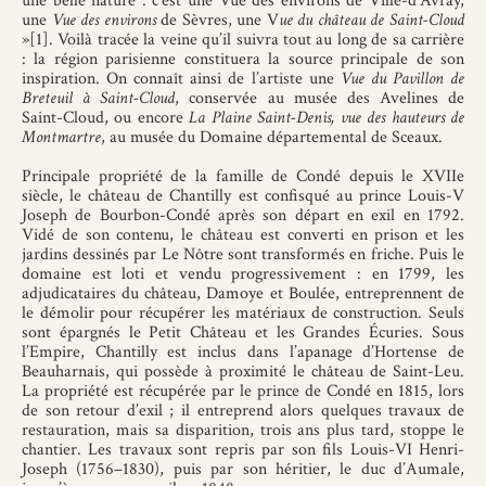
une belle nature : c’est une Vue des environs de Ville-d’Avray,
une
Vue des environs
de Sèvres, une V
ue du château de Saint-Cloud
»[1]. Voilà tracée la veine qu’il suivra tout au long de sa carrière
: la région parisienne constituera la source principale de son
inspiration. On connaît ainsi de l’artiste une
Vue du Pavillon de
Breteuil à Saint-Cloud
, conservée au musée des Avelines de
Saint-Cloud, ou encore
La Plaine Saint-Denis, vue des hauteurs de
Montmartre
, au musée du Domaine départemental de Sceaux.
Principale propriété de la famille de Condé depuis le XVIIe
siècle, le château de Chantilly est confisqué au prince Louis-V
Joseph de Bourbon-Condé après son départ en exil en 1792.
Vidé de son contenu, le château est converti en prison et les
jardins dessinés par Le Nôtre sont transformés en friche. Puis le
domaine est loti et vendu progressivement : en 1799, les
adjudicataires du château, Damoye et Boulée, entreprennent de
le démolir pour récupérer les matériaux de construction. Seuls
sont épargnés le Petit Château et les Grandes Écuries. Sous
l’Empire, Chantilly est inclus dans l’apanage d’Hortense de
Beauharnais, qui possède à proximité le château de Saint-Leu.
La propriété est récupérée par le prince de Condé en 1815, lors
de son retour d’exil ; il entreprend alors quelques travaux de
restauration, mais sa disparition, trois ans plus tard, stoppe le
chantier. Les travaux sont repris par son fils Louis-VI Henri-
Joseph (1756–1830), puis par son héritier, le duc d’Aumale,