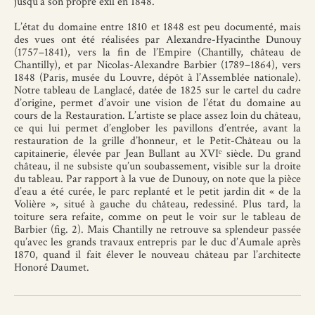
jusqu’à son propre exil en 1848.
L’état du domaine entre 1810 et 1848 est peu documenté, mais
des vues ont été réalisées par Alexandre-Hyacinthe Dunouy
(1757–1841), vers la fin de l’Empire (Chantilly, château de
Chantilly), et par Nicolas-Alexandre Barbier (1789–1864), vers
1848 (Paris, musée du Louvre, dépôt à l’Assemblée nationale).
Notre tableau de Langlacé, datée de 1825 sur le cartel du cadre
d’origine, permet d’avoir une vision de l’état du domaine au
cours de la Restauration. L’artiste se place assez loin du château,
ce qui lui permet d’englober les pavillons d’entrée, avant la
restauration de la grille d’honneur, et le Petit-Château ou la
capitainerie, élevée par Jean Bullant au XVIᵉ siècle. Du grand
château, il ne subsiste qu’un soubassement, visible sur la droite
du tableau. Par rapport à la vue de Dunouy, on note que la pièce
d’eau a été curée, le parc replanté et le petit jardin dit « de la
Volière », situé à gauche du château, redessiné. Plus tard, la
toiture sera refaite, comme on peut le voir sur le tableau de
Barbier (fig. 2). Mais Chantilly ne retrouve sa splendeur passée
qu’avec les grands travaux entrepris par le duc d’Aumale après
1870, quand il fait élever le nouveau château par l’architecte
Honoré Daumet.