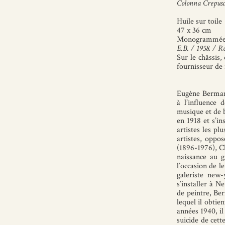
Colonna Crepusc
Huile sur toile
47 x 36 cm
Monogrammée, d
E.B. / 1958. / R
Sur le châssis,
fournisseur de 
Eugène Berman 
à l’influence
musique et de ba
en 1918 et s’in
artistes les p
artistes, opp
(1896-1976), C
naissance au 
l’occasion de l
galeriste new-
s’installer à N
de peintre, Be
lequel il obtie
années 1940, i
suicide de cett