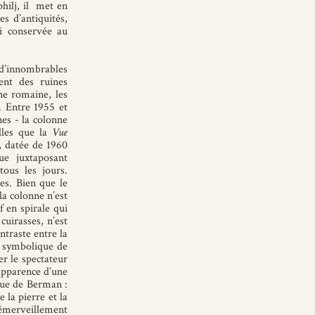
hilj, il met en
s d’antiquités,
ui conservée au
 d’innombrables
ent des ruines
ne romaine, les
e. Entre 1955 et
es - la colonne
lles que la
Vue
, datée de 1960
e juxtaposant
tous les jours.
es. Bien que le
la colonne n’est
f en spirale qui
cuirasses, n’est
ntraste entre la
t symbolique de
er le spectateur
apparence d’une
que de Berman :
e la pierre et la
 émerveillement