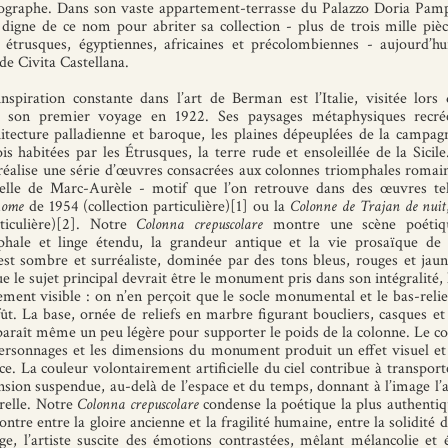
graphe. Dans son vaste appartement-terrasse du Palazzo Doria Pamp
digne de ce nom pour abriter sa collection - plus de trois mille pièce
 étrusques, égyptiennes, africaines et précolombiennes - aujourd’h
de Civita Castellana.
nspiration constante dans l’art de Berman est l’Italie, visitée lors
s son premier voyage en 1922. Ses paysages métaphysiques recré
chitecture palladienne et baroque, les plaines dépeuplées de la campag
ois habitées par les Étrusques, la terre rude et ensoleillée de la Sicil
éalise une série d’œuvres consacrées aux colonnes triomphales romain
celle de Marc-Aurèle - motif que l’on retrouve dans des œuvres te
Rome
de 1954 (collection particulière)[1] ou la
Colonne de Trajan de nuit
rticulière)[2]. Notre
Colonna crepuscolare
montre une scène poétiqu
hale et linge étendu, la grandeur antique et la vie prosaïque de 
st sombre et surréaliste, dominée par des tons bleus, rouges et jaun
ue le sujet principal devrait être le monument pris dans son intégralité, 
lement visible : on n’en perçoit que le socle monumental et le bas-relie
ût. La base, ornée de reliefs en marbre figurant boucliers, casques et 
 paraît même un peu légère pour supporter le poids de la colonne. Le co
personnages et les dimensions du monument produit un effet visuel e
e. La couleur volontairement artificielle du ciel contribue à transport
sion suspendue, au-delà de l’espace et du temps, donnant à l’image l’
relle. Notre
Colonna crepuscolare
condense la poétique la plus authenti
ntre entre la gloire ancienne et la fragilité humaine, entre la solidité d
nge, l’artiste suscite des émotions contrastées, mêlant mélancolie et