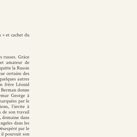
a » et cachet du
s russes. Grâce
 et amateur de
 quitte la Russie
que certains des
quelques autres
n frère Léonid
ne Berman donne
demar George à
emarquées par le
ons, l’invite à
s de son travail
t, domaine dans
Angeles dans les
ésespéré par le
il poursuit son