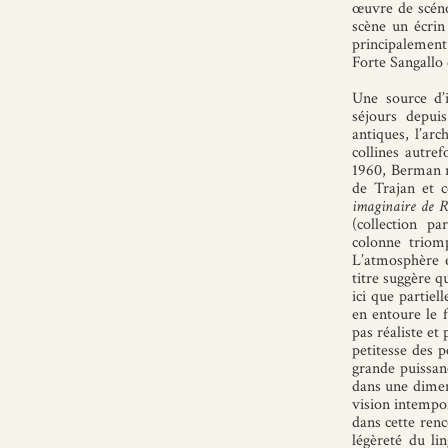
œuvre de scéno
scène un écrin 
principalement
Forte Sangallo 
Une source d’i
séjours depui
antiques, l’ar
collines autref
1960, Berman r
de Trajan et 
imaginaire de 
(collection pa
colonne triomp
L’atmosphère e
titre suggère q
ici que partiel
en entoure le f
pas réaliste et
petitesse des 
grande puissanc
dans une dimen
vision intempo
dans cette renco
légèreté du li