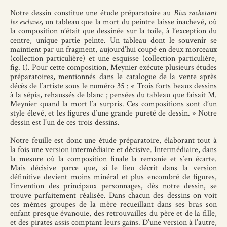
Notre dessin constitue une étude préparatoire au
Bias rachetant
les esclaves
, un tableau que la mort du peintre laisse inachevé, où
la composition n’était que dessinée sur la toile, à l’exception du
centre, unique partie peinte. Un tableau dont le souvenir se
maintient par un fragment, aujourd’hui coupé en deux morceaux
(collection particulière) et une esquisse (collection particulière,
fig. 1). Pour cette composition, Meynier exécute plusieurs études
préparatoires, mentionnés dans le catalogue de la vente après
décès de l’artiste sous le numéro 35 : « Trois forts beaux dessins
à la sépia, rehaussés de blanc ; pensées du tableau que faisait M.
Meynier quand la mort l’a surpris. Ces compositions sont d’un
style élevé, et les figures d’une grande pureté de dessin. » Notre
dessin est l’un de ces trois dessins.
Notre feuille est donc une étude préparatoire, élaborant tout à
la fois une version intermédiaire et décisive. Intermédiaire, dans
la mesure où la composition finale la remanie et s’en écarte.
Mais décisive parce que, si le lieu décrit dans la version
définitive devient moins minéral et plus encombré de figures,
l’invention des principaux personnages, dès notre dessin, se
trouve parfaitement réalisée. Dans chacun des dessins on voit
ces mêmes groupes de la mère recueillant dans ses bras son
enfant presque évanouie, des retrouvailles du père et de la fille,
et des pirates assis comptant leurs gains. D’une version à l’autre,