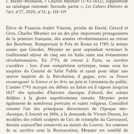
I. Mayer-Michalon, « Charles Meynier (1763-1832), supplément
au catalogue raisonné. Seconde partie »,
Les Cahiers d’histoire de
l’art
, n°17, 2020, n°33, p. 118-119
Élève de François-André Vincent, proche de David, Gérard et
Gros, Charles Meynier est un des plus importants protagonistes
de la peinture française, des années révolutionnaires au retour
des Bourbons. Remportant le Prix de Rome en 1789, la même
année que Girodet, Meynier ne peut cependant terminer le
traditionnel séjour de cinq ans en Italie suite aux évènements
révolutionnaires. En 1793, de retour à Paris, sa carrière
s’accélère ; lors d’une compétition artistique, tenue sous les
auspices du Comité de Salut Public et ayant pour objet une
œuvre inspirée de la Révolution, il gagne, avec sa
France
encourageant la Science et les Arts
, un prix et l’attention du public.
L’année 1795 marque ses débuts au Salon où il expose jusqu’en
1827 des épisodes d’histoire classique d’abord, des scènes
dédiées à la gloire napoléonienne ensuite. Meynier peint
également de nombreux portraits et sujets religieux. Considéré
comme l’un des principaux décorateurs de l’époque néo-
classique, il fournit en 1806, à la demande de Vivant-Denon, les
modèles des reliefs sculptés de l’arc de triomphe du Carroussel,
dessins aujourd’hui conservés au musée du Louvre. Au sommet
de sa carrière sous la Restauration, Meynier est comblé de