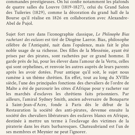
commandes prestigieuses. On lui confie notamment les plafonds
de quatre salles du Louvre (1819-1827), celui du Grand Salon
des Tuileries (1829), comme la décoration du grand hall de la
Bourse qu’il réalise en 1826 en collaboration avec Alexandre-
Abel de Pujol.
Sujet fort rare dans l’iconographie classique,
Le Philosophe Bias
rachetant des esclaves
est tiré de Diogène Laerce. Bias, philosophe
célèbre de l’Antiquité, nait dans l’opulence, mais fait le plus
noble usage de sa richesse. Des filles de la Messénie, ayant été
prises par des pirates, sont rachetées par ce grand homme. Il
garde près de lui, pour les élever dans l’amour de la Vertu, celles
qui sont orphelines, et renvoie les autres auprès de leurs parents
après les avoir dotées. Pour antique qu’il soit, le sujet nous
ramène à un thème chrétien. En effet, tout au long du XVIIIe
siècle, l’une des principales fonctions des chevaliers de l’ordre de
Malte a été de parcourir les côtes d’Afrique pour y racheter sur
les marchés d’esclaves les chrétiens faits prisonniers. Par
ailleurs, l’amiral Sydney Smith, ancien adversaire de Bonaparte
à Saint-Jean-d’Acre, fonde à Paris dès le début de la
Restauration la société des anti-pirates, devenue ensuite la
société des chevaliers libérateurs des esclaves blancs en Afrique,
destinée à mettre un terme à l’esclavage des victimes de la
piraterie dans les états barbaresques. Chateaubriand est l’un de
ses membres et Meynier ne peut l’ignorer.