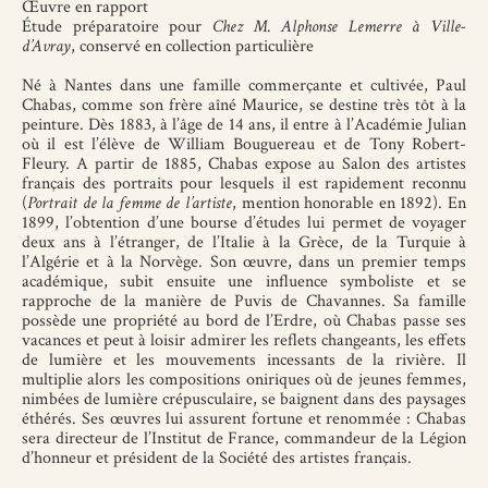
Œuvre en rapport
Étude préparatoire pour
Chez M. Alphonse Lemerre à Ville-
d’Avray
, conservé en collection particulière
Né à Nantes dans une famille commerçante et cultivée, Paul
Chabas, comme son frère aîné Maurice, se destine très tôt à la
peinture. Dès 1883, à l’âge de 14 ans, il entre à l’Académie Julian
où il est l’élève de William Bouguereau et de Tony Robert-
Fleury. A partir de 1885, Chabas expose au Salon des artistes
français des portraits pour lesquels il est rapidement reconnu
(
Portrait de la femme de l’artiste
, mention honorable en 1892). En
1899, l’obtention d’une bourse d’études lui permet de voyager
deux ans à l’étranger, de l’Italie à la Grèce, de la Turquie à
l’Algérie et à la Norvège. Son œuvre, dans un premier temps
académique, subit ensuite une influence symboliste et se
rapproche de la manière de Puvis de Chavannes. Sa famille
possède une propriété au bord de l’Erdre, où Chabas passe ses
vacances et peut à loisir admirer les reflets changeants, les effets
de lumière et les mouvements incessants de la rivière. Il
multiplie alors les compositions oniriques où de jeunes femmes,
nimbées de lumière crépusculaire, se baignent dans des paysages
éthérés. Ses œuvres lui assurent fortune et renommée : Chabas
sera directeur de l’Institut de France, commandeur de la Légion
d’honneur et président de la Société des artistes français.