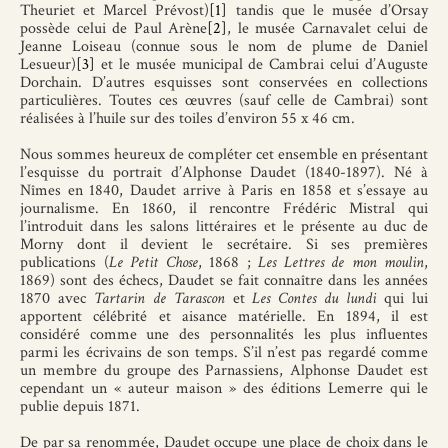
Theuriet et Marcel Prévost)
[1]
tandis que le musée d’Orsay
possède celui de Paul Arène
[2]
, le musée Carnavalet celui de
Jeanne Loiseau (connue sous le nom de plume de Daniel
Lesueur)
[3]
et le musée municipal de Cambrai celui d’Auguste
Dorchain. D’autres esquisses sont conservées en collections
particulières. Toutes ces œuvres (sauf celle de Cambrai) sont
réalisées à l’huile sur des toiles d’environ 55 x 46 cm.
Nous sommes heureux de compléter cet ensemble en présentant
l’esquisse du portrait d’Alphonse Daudet (1840-1897). Né à
Nîmes en 1840, Daudet arrive à Paris en 1858 et s’essaye au
journalisme. En 1860, il rencontre Frédéric Mistral qui
l’introduit dans les salons littéraires et le présente au duc de
Morny dont il devient le secrétaire. Si ses premières
publications (
Le Petit Chose
, 1868 ;
Les Lettres de mon moulin
,
1869) sont des échecs, Daudet se fait connaître dans les années
1870 avec
Tartarin de Tarascon
et
Les Contes du lundi
qui lui
apportent célébrité et aisance matérielle. En 1894, il est
considéré comme une des personnalités les plus influentes
parmi les écrivains de son temps. S’il n’est pas regardé comme
un membre du groupe des Parnassiens, Alphonse Daudet est
cependant un « auteur maison » des éditions Lemerre qui le
publie depuis 1871.
De par sa renommée, Daudet occupe une place de choix dans le