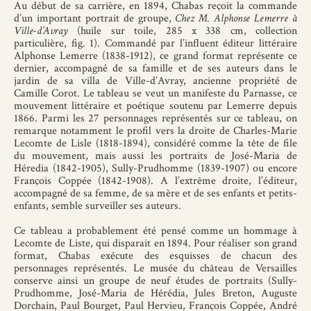
Au début de sa carrière, en 1894, Chabas reçoit la commande
d’un important portrait de groupe,
Chez M. Alphonse Lemerre à
Ville-d’Avray
(huile sur toile, 285 x 338 cm, collection
particulière, fig. 1). Commandé par l’influent éditeur littéraire
Alphonse Lemerre (1838-1912), ce grand format représente ce
dernier, accompagné de sa famille et de ses auteurs dans le
jardin de sa villa de Ville-d’Avray, ancienne propriété de
Camille Corot. Le tableau se veut un manifeste du Parnasse, ce
mouvement littéraire et poétique soutenu par Lemerre depuis
1866. Parmi les 27 personnages représentés sur ce tableau, on
remarque notamment le profil vers la droite de Charles-Marie
Lecomte de Lisle (1818-1894), considéré comme la tête de file
du mouvement, mais aussi les portraits de José-Maria de
Héredia (1842-1905), Sully-Prudhomme (1839-1907) ou encore
François Coppée (1842-1908). A l’extrême droite, l’éditeur,
accompagné de sa femme, de sa mère et de ses enfants et petits-
enfants, semble surveiller ses auteurs.
Ce tableau a probablement été pensé comme un hommage à
Lecomte de Liste, qui disparait en 1894. Pour réaliser son grand
format, Chabas exécute des esquisses de chacun des
personnages représentés. Le musée du château de Versailles
conserve ainsi un groupe de neuf études de portraits (Sully-
Prudhomme, José-Maria de Hérédia, Jules Breton, Auguste
Dorchain, Paul Bourget, Paul Hervieu, François Coppée, André