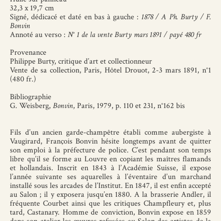
32,3 x 19,7 cm
Signé, dédicacé et daté en bas à gauche :
1878 / A Ph. Burty / F.
Bonvin
Annoté au verso :
N° 1 de la vente Burty mars 1891 / payé 480 fr
Provenance
Philippe Burty, critique d’art et collectionneur
Vente de sa collection, Paris, Hôtel Drouot, 2-3 mars 1891, n°1
(480 fr.)
Bibliographie
G. Weisberg,
Bonvin
, Paris, 1979, p. 110 et 231, n°162 bis
Fils d’un ancien garde-champêtre établi comme aubergiste à
Vaugirard, François Bonvin hésite longtemps avant de quitter
son emploi à la préfecture de police. C’est pendant son temps
libre qu’il se forme au Louvre en copiant les maîtres flamands
et hollandais. Inscrit en 1843 à l’Académie Suisse, il expose
l’année suivante ses aquarelles à l’éventaire d’un marchand
installé sous les arcades de l’Institut. En 1847, il est enfin accepté
au Salon ; il y exposera jusqu’en 1880. A la brasserie Andler, il
fréquente Courbet ainsi que les critiques Champfleury et, plus
tard, Castanary. Homme de conviction, Bonvin expose en 1859