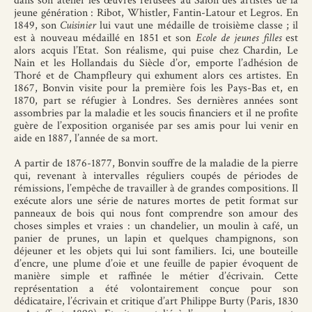
dans son atelier les œuvres refusées au Salon des artistes de la
jeune génération : Ribot, Whistler, Fantin-Latour et Legros. En
1849, son
Cuisinier
lui vaut une médaille de troisième classe ; il
est à nouveau médaillé en 1851 et son
Ecole de jeunes filles
est
alors acquis l’Etat. Son réalisme, qui puise chez Chardin, Le
Nain et les Hollandais du Siècle d’or, emporte l’adhésion de
Thoré et de Champfleury qui exhument alors ces artistes. En
1867, Bonvin visite pour la première fois les Pays-Bas et, en
1870, part se réfugier à Londres. Ses dernières années sont
assombries par la maladie et les soucis financiers et il ne profite
guère de l’exposition organisée par ses amis pour lui venir en
aide en 1887, l’année de sa mort.
A partir de 1876-1877, Bonvin souffre de la maladie de la pierre
qui, revenant à intervalles réguliers coupés de périodes de
rémissions, l’empêche de travailler à de grandes compositions. Il
exécute alors une série de natures mortes de petit format sur
panneaux de bois qui nous font comprendre son amour des
choses simples et vraies : un chandelier, un moulin à café, un
panier de prunes, un lapin et quelques champignons, son
déjeuner et les objets qui lui sont familiers. Ici, une bouteille
d’encre, une plume d’oie et une feuille de papier évoquent de
manière simple et raffinée le métier d’écrivain. Cette
représentation a été volontairement conçue pour son
dédicataire, l’écrivain et critique d’art Philippe Burty (Paris, 1830